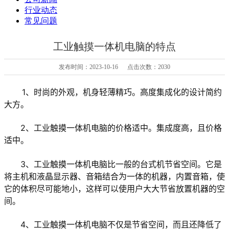
行业动态
常见问题
工业触摸一体机电脑的特点
发布时间：2023-10-16 点击次数：2030
1、时尚的外观，机身轻薄精巧。高度集成化的设计简约
大方。
2、工业触摸一体机电脑的价格适中。集成度高，且价格
适中。
3、工业触摸一体机电脑比一般的台式机节省空间。它是
将主机和液晶显示器、音箱结合为一体的机器，内置音箱，使
它的体积尽可能地小，这样可以使用户大大节省放置机器的空
间。
4、工业触摸一体机电脑不仅是节省空间，而且还降低了