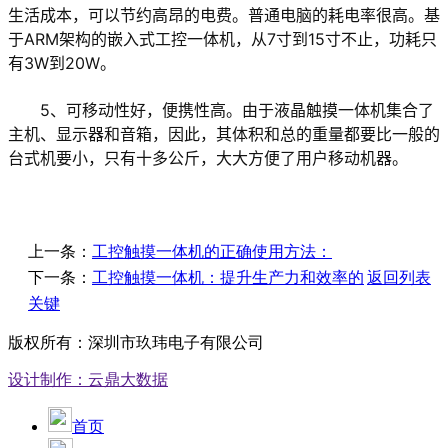
生活成本，可以节约高昂的电费。普通电脑的耗电率很高。基
于ARM架构的嵌入式工控一体机，从7寸到15寸不止，功耗只
有3W到20W。
5、可移动性好，便携性高。由于液晶触摸一体机集合了
主机、显示器和音箱，因此，其体积和总的重量都要比一般的
台式机要小，只有十多公斤，大大方便了用户移动机器。
上一条：
工控触摸一体机的正确使用方法：
下一条：
工控触摸一体机：提升生产力和效率的
返回列表
关键
版权所有：深圳市玖玮电子有限公司
设计制作：云鼎大数据
首页